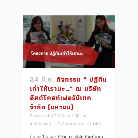
24 มิ.ย.
กิจกรรม “ ปฏิทิน
เก่าให้เรานะ…” ณ บริษัท
อีสต์โคสท์เฟอร์นิเทค
จำกัด (มหาชน)
Posted at 03:26h
in
CSR
by
kotchawat
0 Comments
1
Like
ในช่วงปี 2560 ที่ผ่านมา บริษัท อีสต์โคสท์