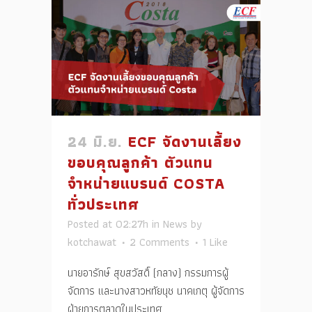
24 มิ.ย.
ECF จัดงานเลี้ยง
ขอบคุณลูกค้า ตัวแทน
จำหน่ายแบรนด์ COSTA
ทั่วประเทศ
Posted at 02:27h
in
News
by
kotchawat
2 Comments
1
Like
นายอารักษ์ สุขสวัสดิ์ (กลาง) กรรมการผู้
จัดการ และนางสาวหทัยนุช นาคเกตุ ผู้จัดการ
ฝ่ายการตลาดในประเทศ...