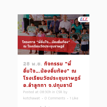
28 พ.ย.
กิจกรรม “พี่
อิ่มใจ….น้องอิ่มท้อง” ณ
โรงเรียนวัดประชุมราษฏร์
อ.ลำลูกกา จ.ปทุมธานี
Posted at 08:30h
in
CSR
by
kotchawat
0 Comments
1
Like