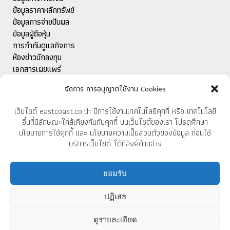
ข้อมูลราคาหลักทรัพย์
ข้อมูลการจ่ายปันผล
ข้อมูลผู้ถือหุ้น
การกำกับดูแลกิจการ
ห้องข่าวนักลงทุน
เอกสารเผยแพร่
ติดต่อนักลงทุนสัมพันธ์
จัดการ การอนุญาตใช้งาน Cookies
เว็บไซต์ eastcoast.co.th มีการใช้งานเทคโนโลยีคุกกี้ หรือ เทคโนโลยี
สำหรับการส่งออก
อื่นที่มีลักษณะใกล้เคียงกันกับคุกกี้ บนเว็บไซต์ของเรา โปรดศึกษา
นโยบายการใช้คุกกี้ และ นโยบายความเป็นส่วนตัวของข้อมูล ก่อนใช้
แคตตาล็อก
บริการเว็บไซต์ ได้ที่ลิงค์ด้านล่าง
ยอมรับ
บริษัท อีสต์โคสท์เฟอร์นิเทค จำกัด (มหาชน)
37/9 หมู่ 10 ถนนบ้านบึง-แกลง
ปฏิเสธ
ตำบลทางเกวียน อำเภอแกลง
จังหวัดระยอง 21110
ดูรายละเอียด
โทร 038 675 181-4