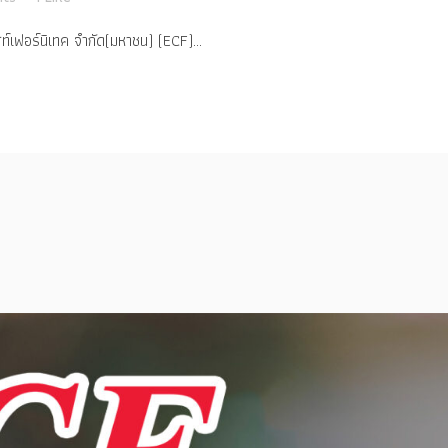
สท์เฟอร์นิเทค จำกัด(มหาชน) (ECF)...