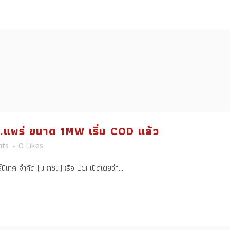
.แพร่ ขนาด 1MW เริ่ม COD แล้ว
ts
0
Likes
์นิเทค จำกัด (มหาชน)หรือ ECFเปิดเผยว่า...