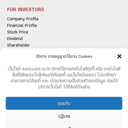
FOR INVESTORS
Company Profile
Financial Profile
Stock Price
Dividend
Shareholder
Newsroom
จัดการ การอนุญาตใช้งาน Cookies
Publications
IR Contact
เว็บไซต์ eastcoast.co.th มีการใช้งานเทคโนโลยีคุกกี้ หรือ เทคโนโลยี
อื่นที่มีลักษณะใกล้เคียงกันกับคุกกี้ บนเว็บไซต์ของเรา โปรดศึกษา
นโยบายการใช้คุกกี้ และ นโยบายความเป็นส่วนตัวของข้อมูล ก่อนใช้
FOR EXPORTS
บริการเว็บไซต์ ได้ที่ลิงค์ด้านล่าง
ยอมรับ
EAST COAST FURNITECH PCL
37/9 Moo 10, Banbung-Klaeng Rd.,
ปฏิเสธ
Thangkwian Klaeng Rayong,
Thailand 21110