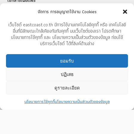
เอกสารเผยแพร่
ติดต่อนักลงทุนสัมพันธ์
จัดการ การอนุญาตใช้งาน Cookies
เว็บไซต์ eastcoast.co.th มีการใช้งานเทคโนโลยีคุกกี้ หรือ เทคโนโลยี
สำหรับการส่งออก
อื่นที่มีลักษณะใกล้เคียงกันกับคุกกี้ บนเว็บไซต์ของเรา โปรดศึกษา
นโยบายการใช้คุกกี้ และ นโยบายความเป็นส่วนตัวของข้อมูล ก่อนใช้
แคตตาล็อก
บริการเว็บไซต์ ได้ที่ลิงค์ด้านล่าง
ยอมรับ
บริษัท อีสต์โคสท์เฟอร์นิเทค จำกัด (มหาชน)
37/9 หมู่ 10 ถนนบ้านบึง-แกลง
ปฏิเสธ
ตำบลทางเกวียน อำเภอแกลง
จังหวัดระยอง 21110
ดูรายละเอียด
โทร 038 675 181-4
นโยบายการใช้คุกกี้
นโยบายความเป็นส่วนตัวของข้อมูล