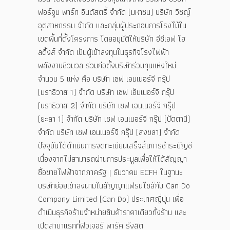
ฟอร์จูน พาร์ท อินดัสตรี้ จำกัด (มหาชน) บริษัท วิชญ์
อุตสาหกรรม จำกัด และกลุ่มผู้ประกอบการโรงไม้ใน
เขตพื้นที่ตั้งโครงการ โดยอนุมัติให้บริษัท อีซีเอฟ โฮ
ลดิ้งส์ จำกัด เป็นผู้เข้าลงทุนในธุรกิจโรงไฟฟ้า
พลังงานชีวมวล ร่วมก่อตั้งบริษัทร่วมทุนแห่งใหม่
จำนวน 5 แห่ง คือ บริษัท เซฟ เอนเนอร์จี กรุ๊ป
(นราธิวาส 1) จำกัด บริษัท เซฟ เอ็นเนอร์จี กรุ๊ป
(นราธิวาส 2) จำกัด บริษัท เซฟ เอนเนอร์จี กรุ๊ป
(ยะลา 1) จำกัด บริษัท เซฟ เอนเนอร์จี กรุ๊ป (ปัตตานี)
จำกัด บริษัท เซฟ เอนเนอร์จี กรุ๊ป (สงขลา) จำกัด
ปัจจุบันได้ดำเนินการจดทะเบียนเสร็จสิ้นการชำระบัญชี
เนื่องจากไม่สามารถผ่านการประมูลเพื่อให้ได้สัญญา
ซื้อขายไฟฟ้าจากภาครัฐ | ธันวาคม ECFH ในฐานะ
บริษัทย่อยเข้าลงนามในสัญญาแฟรนไชส์กับ Can Do
Company Limited (Can Do) ประเทศญี่ปุ่น เพื่อ
ดำเนินธุรกิจร้านจำหน่ายสินค้าราคาเดียวทั้งร้าน และ
เปิดสาขาแรกที่ฟิวเจอร์ พาร์ค รังสิต