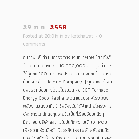
29 ก.ค.
2558
Posted at 20:01h
in
by
kotchawat
0
Comments
กุมภาพันธ์ ดำเนินการจัดตั้งบริษัท อีซีเอฟ โฮลดิ้งส์
จำกัด ทุนจดทะเบียน 10,000,000 บาท มูลค่าที่ตรา
ไว้หุ้นละ 100 บาท เพื่อประกอบธุรกิจหลักโดยการถือ
หุ้นบริษัทอื่น (Holding Company) | กุมภาพันธ์ จัด
ตั้งบริษัทย่อยทางอ้อมในญี่ปุ่น คือ ECF Tornado
Energy Godo Kaisha เพื่อดำเนินธุรกิจโรงไฟฟ้า
พลังงานแสงอาทิตย์ ซึ่งปัจจุบันได้จำหน่ายโครงการ
ดังกล่าวแก่นักลงทุนรายอื่นเป็นที่เรียบร้อยแล้ว |
มิถุนายน บริษัทลงนามในบันทึกความเข้าใจ (MOU)
เพื่อความร่วมมือดำเนินธุรกิจโรงไฟฟ้าพลังงานชีว
มวล โดยจัดตั้งบริษัทร่วมทุนแห่งใหม่ ร่วมกับ บริษัท