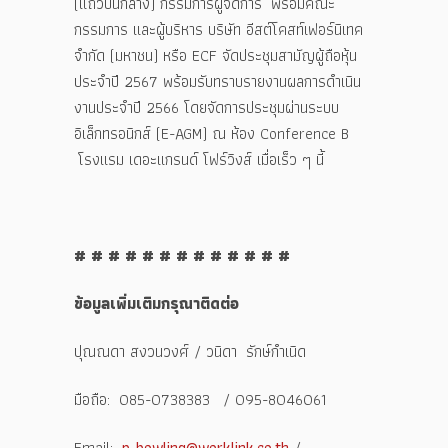
(แถวบนกลาง) กรรมการผู้จัดการ พร้อมคณะ
กรรมการ และผู้บริหาร บริษัท อีสต์โคสท์เฟอร์นิเทค
จำกัด (มหาชน) หรือ ECF จัดประชุมสามัญผู้ถือหุ้น
ประจำปี 2567 พร้อมรับทราบรายงานผลการดำเนิน
งานประจำปี 2566 โดยจัดการประชุมผ่านระบบ
อิเล็กทรอนิกส์ (E-AGM) ณ ห้อง Conference B
โรงแรม เดอะแกรนด์ โฟร์วิงส์ เมื่อเร็ว ๆ นี้
# # # # # # # # # # # # #
ข้อมูลเพิ่มเติมกรุณาติดต่อ
ปุณณดา สงวนวงศ์ / วนิดา รักษ์กำเนิด
มือถือ: 085-0738383 / 095-8046061
Email:
p-bowling@worklink.co.th
/