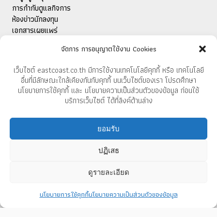
การกำกับดูแลกิจการ
ห้องข่าวนักลงทุน
เอกสารเผยแพร่
ติดต่อนักลงทุนสัมพันธ์
จัดการ การอนุญาตใช้งาน Cookies
เว็บไซต์ eastcoast.co.th มีการใช้งานเทคโนโลยีคุกกี้ หรือ เทคโนโลยี
สำหรับการส่งออก
อื่นที่มีลักษณะใกล้เคียงกันกับคุกกี้ บนเว็บไซต์ของเรา โปรดศึกษา
นโยบายการใช้คุกกี้ และ นโยบายความเป็นส่วนตัวของข้อมูล ก่อนใช้
แคตตาล็อก
บริการเว็บไซต์ ได้ที่ลิงค์ด้านล่าง
ยอมรับ
บริษัท อีสต์โคสท์เฟอร์นิเทค จำกัด (มหาชน)
37/9 หมู่ 10 ถนนบ้านบึง-แกลง
ปฏิเสธ
ตำบลทางเกวียน อำเภอแกลง
จังหวัดระยอง 21110
ดูรายละเอียด
โทร 038 675 181-4
นโยบายการใช้คุกกี้
นโยบายความเป็นส่วนตัวของข้อมูล