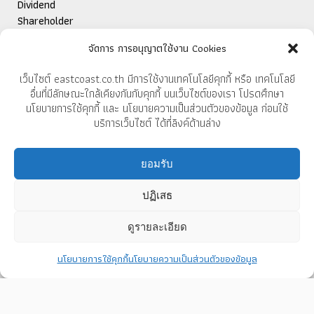
Dividend
Shareholder
Newsroom
จัดการ การอนุญาตใช้งาน Cookies
Publications
IR Contact
เว็บไซต์ eastcoast.co.th มีการใช้งานเทคโนโลยีคุกกี้ หรือ เทคโนโลยี
อื่นที่มีลักษณะใกล้เคียงกันกับคุกกี้ บนเว็บไซต์ของเรา โปรดศึกษา
นโยบายการใช้คุกกี้ และ นโยบายความเป็นส่วนตัวของข้อมูล ก่อนใช้
FOR EXPORTS
บริการเว็บไซต์ ได้ที่ลิงค์ด้านล่าง
ยอมรับ
EAST COAST FURNITECH PCL
37/9 Moo 10, Banbung-Klaeng Rd.,
ปฏิเสธ
Thangkwian Klaeng Rayong,
Thailand 21110
ดูรายละเอียด
Call 038 675 181-4
นโยบายการใช้คุกกี้
นโยบายความเป็นส่วนตัวของข้อมูล