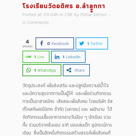
โรงเรียนวัดอดิศร อ.ลำลููกกา
Posted at 09:04h
in
CSR
by
Pichai Somsri
0 Comments
4
0
Facebook
1
Twitter
SHARES
1
Line
1
LinkedIn
1
WhatsApp
Share
วัตถุประสงค์ เพื่อส่งเสริม และปลูกฝังความมีน้ำใจ
และมีความสุขจากการเป็นผู้ให้ และเพื่อร่วมกิจกรรม
การเป็นอาสาสมัคร เสียสละเพื่อสังคม โดยบริษัท อีส
ต์โคสท์เฟอร์นิเทค จำกัด (มหาชน) และ พนักงาน ได้
จัดกิจกรรมเลี้ยงอาหารกลางวันน้อง ๆ นักเรียน รวม
ทั้ง ร่วมบริจาคสิ่งของ อาทิ ของเล่นเด็ก อุปกรณ์การ
เรียน ซึ่งเป็นอีกหนึ่งกิจกรรมสร้างสรรค์เพื่อสังคมที่